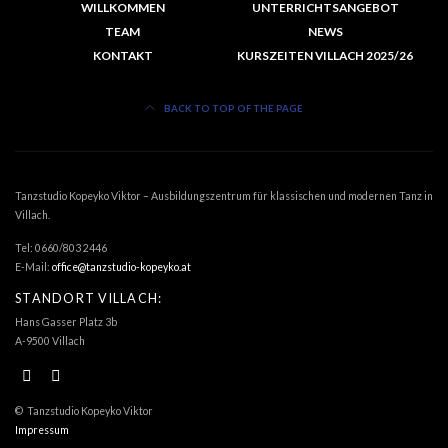
WILLKOMMEN
UNTERRICHTSANGEBOT
TEAM
NEWS
KONTAKT
KURSZEITEN VILLACH 2025/26
BACK TO TOP OF THE PAGE
Tanzstudio Kopeyko Viktor – Ausbildungszentrum für klassischen und modernen Tanz in
Villach.
Tel: 0660/803 2446
E-Mail:
office@tanzstudio-kopeyko.at
STANDORT VILLACH:
Hans Gasser Platz 3b
A-9500 Villach
© Tanzstudio Kopeyko Viktor
Impressum